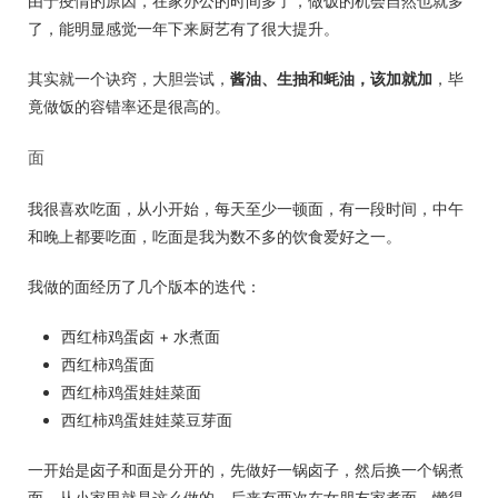
由于疫情的原因，在家办公的时间多了，做饭的机会自然也就多
了，能明显感觉一年下来厨艺有了很大提升。
其实就一个诀窍，大胆尝试，
酱油、生抽和蚝油，该加就加
，毕
竟做饭的容错率还是很高的。
面
我很喜欢吃面，从小开始，每天至少一顿面，有一段时间，中午
和晚上都要吃面，吃面是我为数不多的饮食爱好之一。
我做的面经历了几个版本的迭代：
西红柿鸡蛋卤 + 水煮面
西红柿鸡蛋面
西红柿鸡蛋娃娃菜面
西红柿鸡蛋娃娃菜豆芽面
一开始是卤子和面是分开的，先做好一锅卤子，然后换一个锅煮
面，从小家里就是这么做的。后来有两次在女朋友家煮面，懒得