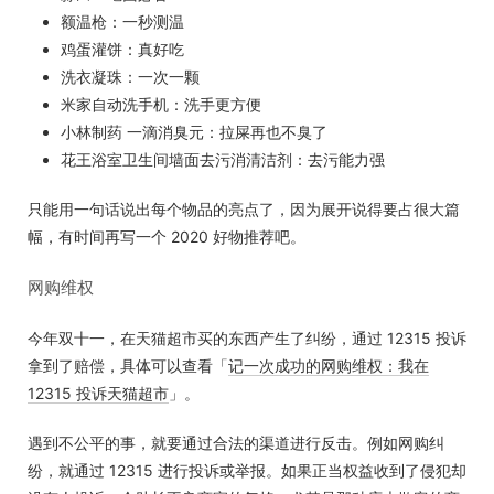
额温枪：一秒测温
鸡蛋灌饼：真好吃
洗衣凝珠：一次一颗
米家自动洗手机：洗手更方便
小林制药 一滴消臭元：拉屎再也不臭了
花王浴室卫生间墙面去污消清洁剂：去污能力强
只能用一句话说出每个物品的亮点了，因为展开说得要占很大篇
幅，有时间再写一个 2020 好物推荐吧。
网购维权
今年双十一，在天猫超市买的东西产生了纠纷，通过 12315 投诉
拿到了赔偿，具体可以查看「
记一次成功的网购维权：我在
12315 投诉天猫超市
」。
遇到不公平的事，就要通过合法的渠道进行反击。例如网购纠
纷，就通过 12315 进行投诉或举报。如果正当权益收到了侵犯却