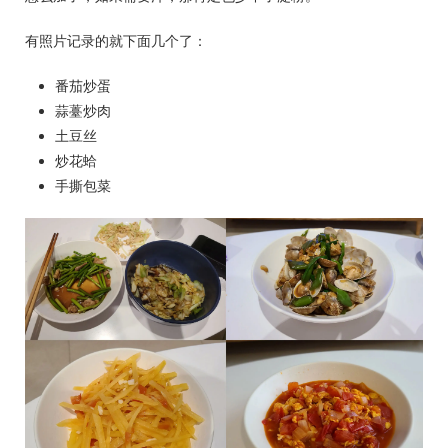
有照片记录的就下面几个了：
番茄炒蛋
蒜薹炒肉
土豆丝
炒花蛤
手撕包菜