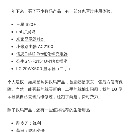
一年下来，买了不少数码产品，有一部分也写过使用体验。
三星 S20+
uni 扩展坞
米家显示器挂灯
小米路由器 AC2100
倍思GaN2 Pro氮化镓充电器
公牛GN-F2151U收纳盒插座
LG 29WK500 显示器（二手）
个人建议，如果是购买数码产品，首选还是京东，售后方便有保
障。当然，能买新的就买新的，二手的就怕出问题，我的 LG 显
示器就自己去售后维修过，还跑了两趟，费时费力。
除了数码产品，还有一些值得推荐的生活用品：
削皮刀：锋利
蒜臼：吃面必备