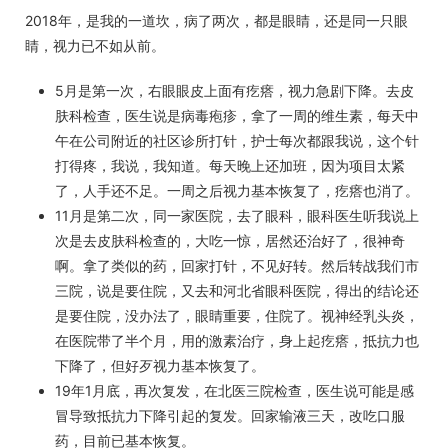
2018年，是我的一道坎，病了两次，都是眼睛，还是同一只眼
睛，视力已不如从前。
5月是第一次，右眼眼皮上面有疙瘩，视力急剧下降。去皮
肤科检查，医生说是病毒疱疹，拿了一周的维生素，每天中
午在公司附近的社区诊所打针，护士每次都跟我说，这个针
打得疼，我说，我知道。每天晚上还加班，因为项目太紧
了，人手还不足。一周之后视力基本恢复了，疙瘩也消了。
11月是第二次，同一家医院，去了眼科，眼科医生听我说上
次是去皮肤科检查的，大吃一惊，居然还治好了，很神奇
啊。拿了类似的药，回家打针，不见好转。然后转战我们市
三院，说是要住院，又去和河北省眼科医院，得出的结论还
是要住院，没办法了，眼睛重要，住院了。视神经乳头炎，
在医院带了半个月，用的激素治疗，身上起疙瘩，抵抗力也
下降了，但好歹视力基本恢复了。
19年1月底，再次复发，在北医三院检查，医生说可能是感
冒导致抵抗力下降引起的复发。回家输液三天，改吃口服
药，目前已基本恢复。