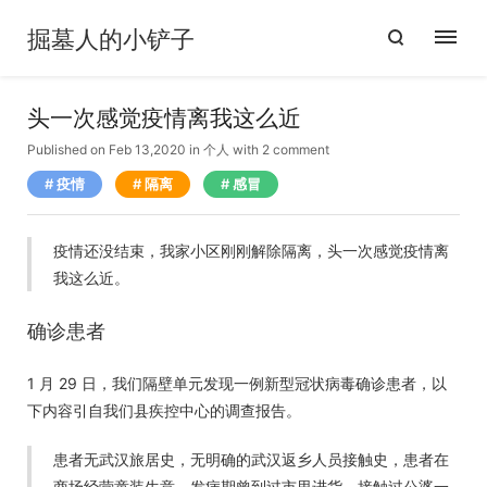
掘墓人的小铲子
头一次感觉疫情离我这么近
Published on Feb 13,2020
in
个人
with
2 comment
疫情
隔离
感冒
疫情还没结束，我家小区刚刚解除隔离，头一次感觉疫情离
我这么近。
确诊患者
1 月 29 日，我们隔壁单元发现一例新型冠状病毒确诊患者，以
下内容引自我们县疾控中心的调查报告。
患者无武汉旅居史，无明确的武汉返乡人员接触史，患者在
商场经营童装生意，发病期曾到过市里进货，接触过公婆一