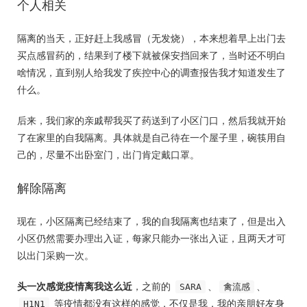
个人相关
隔离的当天，正好赶上我感冒（无发烧），本来想着早上出门去
买点感冒药的，结果到了楼下就被保安挡回来了，当时还不明白
啥情况，直到别人给我发了疾控中心的调查报告我才知道发生了
什么。
后来，我们家的亲戚帮我买了药送到了小区门口，然后我就开始
了在家里的自我隔离。具体就是自己待在一个屋子里，碗筷用自
己的，尽量不出卧室门，出门肯定戴口罩。
解除隔离
现在，小区隔离已经结束了，我的自我隔离也结束了，但是出入
小区仍然需要办理出入证，每家只能办一张出入证，且两天才可
以出门采购一次。
头一次感觉疫情离我这么近
，之前的
、
、
SARA
禽流感
等疫情都没有这样的感觉，不仅是我，我的亲朋好友身
H1N1