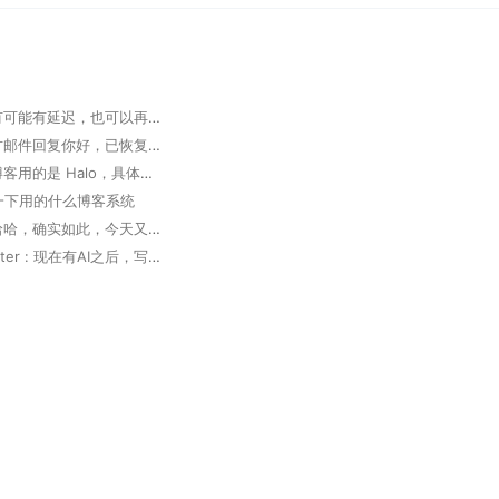
掘墓人 : 有可能有延迟，也可以再次发邮件确认
大胆 : 官方邮件回复你好，已恢复，请查实。 但实际未恢复
掘墓人 : 博客用的是 Halo，具体可以看下 https://www.halo.run 。
想问一下用的什么博客系统
掘墓人 : 哈哈，确实如此，今天又用 Trae 写了个软件，太高效了
Deep Router : 现在有AI之后，写代码真的方便了好多，多出来很多coffee time