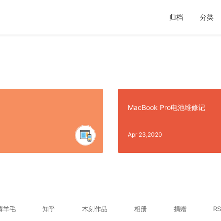
归档
分类
MacBook Pro电池维修记
Apr 23,2020
薅羊毛
知乎
木刻作品
相册
捐赠
RS