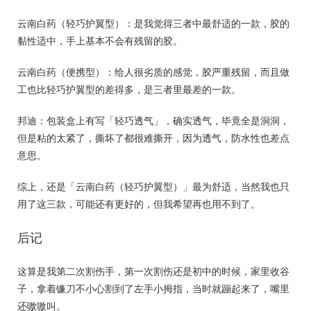
云南白药（轻巧护翼型）：是我觉得三者中最舒适的一款，胶的
黏性适中，手上基本不会有残留的胶。
云南白药（便携型）：给人很劣质的感觉，胶严重残留，而且做
工也比轻巧护翼型的差得多，是三者里最差的一款。
邦迪：包装盒上有写「轻巧透气」，确实透气，毕竟全是洞洞，
但是粘的太紧了，撕坏了都很难撕开，因为透气，防水性也差点
意思。
综上，还是「云南白药（轻巧护翼型）」最为舒适，当然我也只
用了这三款，可能还有更好的，但我希望再也用不到了。
后记
这算是我第二次割伤手，第一次割伤还是初中的时候，家里收谷
子，拿着镰刀不小心割到了左手小拇指，当时就蹦起来了，嘴里
还嗷嗷叫。