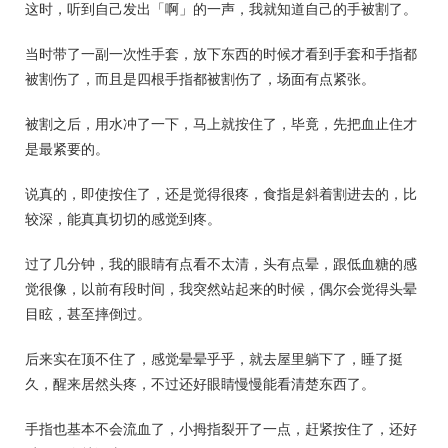
这时，听到自己发出「啊」的一声，我就知道自己的手被割了。
当时带了一副一次性手套，放下东西的时候才看到手套和手指都
被割伤了，而且是四根手指都被割伤了，场面有点紧张。
被割之后，用水冲了一下，马上就按住了，毕竟，先把血止住才
是最紧要的。
说真的，即使按住了，还是觉得很疼，食指是斜着割进去的，比
较深，能真真切切的感觉到疼。
过了几分钟，我的眼睛有点看不太清，头有点晕，跟低血糖的感
觉很像，以前有段时间，我突然站起来的时候，偶尔会觉得头晕
目眩，甚至摔倒过。
后来实在顶不住了，感觉晕晕乎乎，就去屋里躺下了，睡了挺
久，醒来居然头疼，不过还好眼睛慢慢能看清楚东西了。
手指也基本不会流血了，小拇指裂开了一点，赶紧按住了，还好