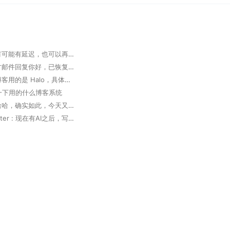
掘墓人 : 有可能有延迟，也可以再次发邮件确认
大胆 : 官方邮件回复你好，已恢复，请查实。 但实际未恢复
掘墓人 : 博客用的是 Halo，具体可以看下 https://www.halo.run 。
想问一下用的什么博客系统
掘墓人 : 哈哈，确实如此，今天又用 Trae 写了个软件，太高效了
Deep Router : 现在有AI之后，写代码真的方便了好多，多出来很多coffee time