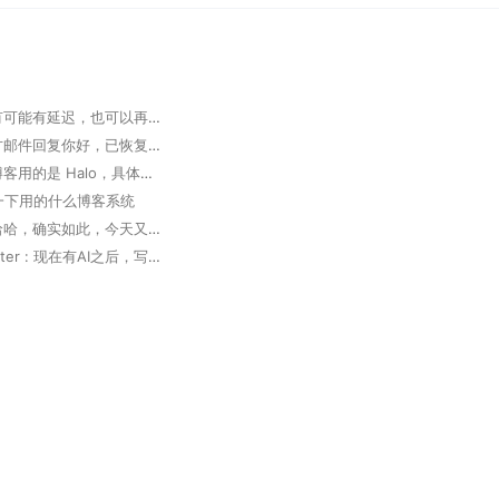
掘墓人 : 有可能有延迟，也可以再次发邮件确认
大胆 : 官方邮件回复你好，已恢复，请查实。 但实际未恢复
掘墓人 : 博客用的是 Halo，具体可以看下 https://www.halo.run 。
想问一下用的什么博客系统
掘墓人 : 哈哈，确实如此，今天又用 Trae 写了个软件，太高效了
Deep Router : 现在有AI之后，写代码真的方便了好多，多出来很多coffee time