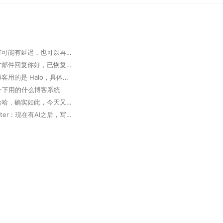
掘墓人 : 有可能有延迟，也可以再次发邮件确认
大胆 : 官方邮件回复你好，已恢复，请查实。 但实际未恢复
掘墓人 : 博客用的是 Halo，具体可以看下 https://www.halo.run 。
想问一下用的什么博客系统
掘墓人 : 哈哈，确实如此，今天又用 Trae 写了个软件，太高效了
Deep Router : 现在有AI之后，写代码真的方便了好多，多出来很多coffee time