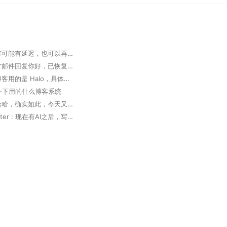
掘墓人 : 有可能有延迟，也可以再次发邮件确认
大胆 : 官方邮件回复你好，已恢复，请查实。 但实际未恢复
掘墓人 : 博客用的是 Halo，具体可以看下 https://www.halo.run 。
想问一下用的什么博客系统
掘墓人 : 哈哈，确实如此，今天又用 Trae 写了个软件，太高效了
Deep Router : 现在有AI之后，写代码真的方便了好多，多出来很多coffee time