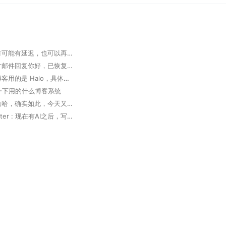
掘墓人 : 有可能有延迟，也可以再次发邮件确认
大胆 : 官方邮件回复你好，已恢复，请查实。 但实际未恢复
掘墓人 : 博客用的是 Halo，具体可以看下 https://www.halo.run 。
想问一下用的什么博客系统
掘墓人 : 哈哈，确实如此，今天又用 Trae 写了个软件，太高效了
Deep Router : 现在有AI之后，写代码真的方便了好多，多出来很多coffee time