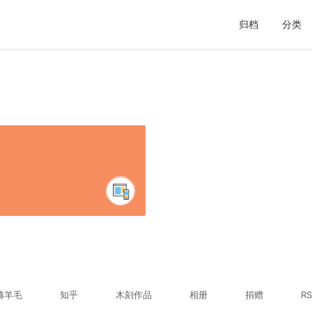
归档
分类
薅羊毛
知乎
木刻作品
相册
捐赠
RS