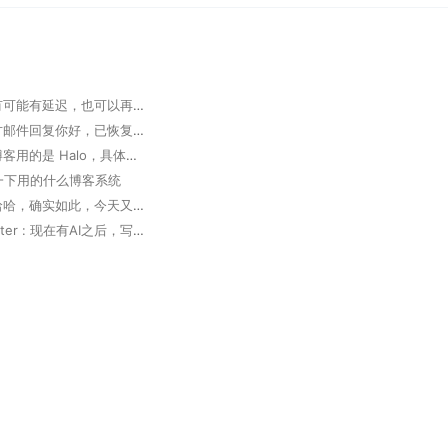
掘墓人 : 有可能有延迟，也可以再次发邮件确认
大胆 : 官方邮件回复你好，已恢复，请查实。 但实际未恢复
掘墓人 : 博客用的是 Halo，具体可以看下 https://www.halo.run 。
想问一下用的什么博客系统
掘墓人 : 哈哈，确实如此，今天又用 Trae 写了个软件，太高效了
Deep Router : 现在有AI之后，写代码真的方便了好多，多出来很多coffee time