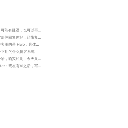
掘墓人 : 有可能有延迟，也可以再次发邮件确认
大胆 : 官方邮件回复你好，已恢复，请查实。 但实际未恢复
掘墓人 : 博客用的是 Halo，具体可以看下 https://www.halo.run 。
想问一下用的什么博客系统
掘墓人 : 哈哈，确实如此，今天又用 Trae 写了个软件，太高效了
Deep Router : 现在有AI之后，写代码真的方便了好多，多出来很多coffee time