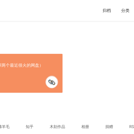
归档
分类
荐两个最近很火的网盘）
薅羊毛
知乎
木刻作品
相册
捐赠
RS