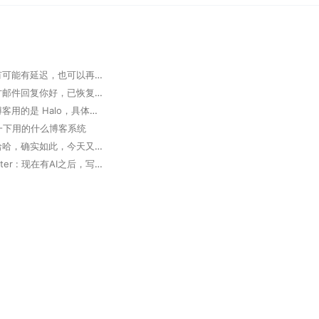
掘墓人 : 有可能有延迟，也可以再次发邮件确认
大胆 : 官方邮件回复你好，已恢复，请查实。 但实际未恢复
掘墓人 : 博客用的是 Halo，具体可以看下 https://www.halo.run 。
想问一下用的什么博客系统
掘墓人 : 哈哈，确实如此，今天又用 Trae 写了个软件，太高效了
Deep Router : 现在有AI之后，写代码真的方便了好多，多出来很多coffee time