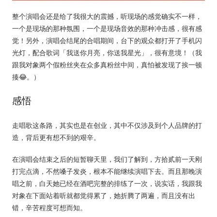
整个演唱会还是给了我很大的震撼，听现场的感觉确实不一样，
一个是现场的那种氛围，一个是现场音效的那种冲击感，很有感
觉！另外，演唱会结尾的合唱期间，台下的观众都打开了手机闪
光灯，配合歌词「我送你月亮，你送我星光」，很有意境！（我
跟我对象两个假粉丝夹在众多真粉丝中间，真怕被发现了挨一顿
揍😂。）
感悟
走唱歌这条路，其实也是在创业，其中不仅涉及到个人品牌的打
造，背后更有想不到的艰辛。
在演唱会结束之后的短暂聊天里，我们了解到，方拾贰前一天刚
打完点滴，不然嗓子发炎，根本不能继续演唱下去。而且那晚演
唱之前，白天她已经在酒吧完整的排练了一次，说实话，我跟我
对象在下面站着听就都觉得累了，她折腾了两遍，而且没有出
错，辛苦程度可想而知。