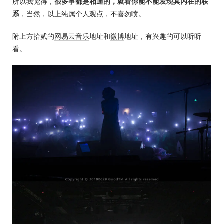
所以我觉得，
很多事都是相通的，就看你能不能发现其内在的联
系
，当然，以上纯属个人观点，不喜勿喷。
附上方拾贰的
网易云音乐
地址和
微博
地址，有兴趣的可以听听
看。