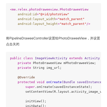
<
me.relex.photodraweeview.PhotoDraweeView
android:id
=
"@+id/photoView"
android:layout_width
=
"match_parent"
android:layout_height
=
"match_parent"
/>
将PipelineDraweeController设置给PhotoDraweeView，并设置
点击关闭
public
class
ImageViewActivity
extends
Activity
{

private
 PhotoDraweeView mPhotoDraweeView;

private
 String img_url;

@Override
protected
void
onCreate
(Bundle savedInstanceSt
super
.onCreate(savedInstanceState);

        setContentView(R.layout.activity_image_view
        initView();

        initData();
