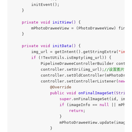
        initEvent();

    }

private
void
initView
()
{

        mPhotoDraweeView = (PhotoDraweeView) findVi
    }

private
void
initData
()
{

        img_url = getIntent().getStringExtra(
"img_
if
 (!TextUtils.isEmpty(img_url)) {

            PipelineDraweeControllerBuilder control
            controller.setUri(img_url);
//设置图片url
            controller.setOldController(mPhotoDrawe
            controller.setControllerListener(
new
 B
@Override
public
void
onFinalImageSet
(String
super
.onFinalImageSet(id, image
if
 (imageInfo == 
null
 || mPhot
return
;

                    }

                    mPhotoDraweeView.update(imageIn
                }
