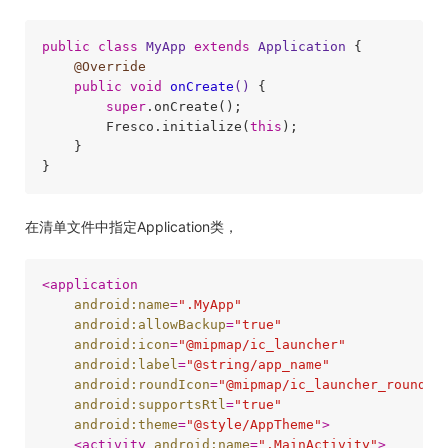
public
class
MyApp
extends
Application
{

@Override
public
void
onCreate
()
{

super
.onCreate();

        Fresco.initialize(
this
);

    }

在清单文件中指定Application类，
<
application
android:name
=
".MyApp"
android:allowBackup
=
"true"
android:icon
=
"@mipmap/ic_launcher"
android:label
=
"@string/app_name"
android:roundIcon
=
"@mipmap/ic_launcher_round"
android:supportsRtl
=
"true"
android:theme
=
"@style/AppTheme"
>
<
activity
android:name
=
".MainActivity"
>