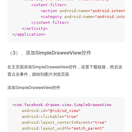
<
intent-filter
>
<
action
android:name
=
"android.intent.a
<
category
android:name
=
"android.intent
</
intent-filter
>
</
activity
>
</
application
>
（3）、添加SimpleDraweeView控件
在主页面添加SimpleDraweeView控件，设置下载链接，然后设
置点击事件，跳转到图片浏览页面
添加SimpleDraweeView控件
<
com.facebook.drawee.view.SimpleDraweeView
android:id
=
"@+id/sd_view"
android:clickable
=
"true"
android:layout_centerInParent
=
"true"
android:layout_width
=
"match_parent"