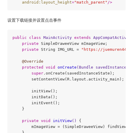
android:layout_height
=
"match_parent"
/>
设置下载链接并设置点击事件
public
class
MainActivity
extends
AppCompatActivit
private
 SimpleDraweeView mImageView;

private
 String IMG_URL = 
"https://juemuren4449
@Override
protected
void
onCreate
(Bundle savedInstanceSt
super
.onCreate(savedInstanceState);

        setContentView(R.layout.activity_main);

        initView();

        initData();

        initEvent();

    }

private
void
initView
()
{

        mImageView = (SimpleDraweeView) findViewByI
    }
