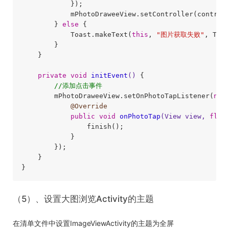
            });

            mPhotoDraweeView.setController(controll
        } 
else
 {

            Toast.makeText(
this
, 
"图片获取失败"
, Toas
        }

    }

private
void
initEvent
()
{

//添加点击事件
        mPhotoDraweeView.setOnPhotoTapListener(
new
@Override
public
void
onPhotoTap
(View view, 
floa
                finish();

            }

        });

    }

（5）、设置大图浏览Activity的主题
在清单文件中设置ImageViewActivity的主题为全屏