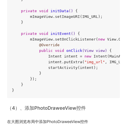
private
void
initData
()
{

        mImageView.setImageURI(IMG_URL);

    }

private
void
initEvent
()
{

        mImageView.setOnClickListener(
new
 View.OnCl
@Override
public
void
onClick
(View view)
{

                Intent intent = 
new
 Intent(MainAct
                intent.putExtra(
"img_url"
, IMG_URL)
                startActivity(intent);

            }

        });

    }

（4）、添加PhotoDraweeView控件
在大图浏览布局中添加PhotoDraweeView控件